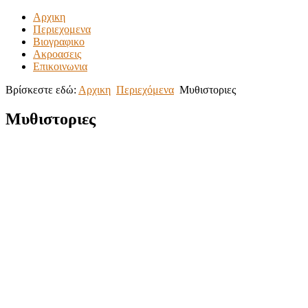
Αρχικη
Περιεχομενα
Βιογραφικο
Ακροασεις
Επικοινωνια
Βρίσκεστε εδώ:
Αρχικη
Περιεχόμενα
Μυθιστοριες
Μυθιστοριες