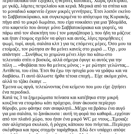
περιστασιακά σαν εξοχικές ή θερινές κατοικίες. Χωρίς ηλεκτρικό,
με γκάζι, λάμπες πετρελαίου και κεριά. Μερικά από τα σπίτια και
το μοναδικό καφενείο έχουν μικρές γεννήτριες. Έτσι λοιπόν εκείνο
το Σαββατοκύριακο, και συγκεκριμένα το απόγευμα της Κυριακής,
πήγα από το μικρό δωμάτιο, που είχα νοικιάσει για μια 'βδομάδα,
στο καφενείο που άνοιγε μόνο Σαββατοκύριακα και γιορτές, να
πάρω από τον ιδιοκτήτη του ( τον μαγαζάτορα ), που ήδη τα μάζευε
και ήταν έτοιμος σχεδόν να φύγει και αυτός, λίγες προμήθειες (
ψωμί, τυρί, αυγά, σαλάτα κλπ ) για τις επόμενες μέρες. Όσο μου τα
ετοίμαζε, τον ρώτησα αν θα μείνει κανείς στο χωριό ... Όχι , μου
απάντησε ...Συνήθως το χειμώνα μένει λίγο πιο κάτω-στο
τελευταίο σπίτι ο βοσκός, αλλά σήμερα έφυγε κι αυτός για την
πόλη ... «Φοβάσαι που θα μείνεις μόνος ; » με ρώτησε γελώντας...
Αντίθετα, του είπα. Έτσι θα έχω την ησυχία μου να γράψω και να
διαβάσω. Γι αυτό άλλωστε ήρθα τέτοια εποχή... Είχε ακόμα χιόνι,
αλλά το τζάκι έκαιγε ...
Έμεινα ως αργά, τελειώνοντας ένα κείμενο που μου είχε ζητήσει
ένα περιοδικό.
Κατά τις 3 τα ξημερώματα πείνασα και κατέβηκα στην μικρή
κουζίνα να ετοιμάσω κάτι πρόχειρο, όταν άκουσα περίεργο
θόρυβο, μου φάνηκε σαν αναφιλητό...Μέχρι να βράσω ένα αυγό
για μια σαλάτα, το ξανάκουσα : αυτή τη φορά πιο καθαρά...ερχόταν
από τον πλαϊνό χώρο, που ήταν ένα μικρό WC με ντους...Έμοιαζε
σαν αλύχτισμα σκυλιού, ή ρόγχος κάποιου που πνίγεται...Περίεργο
σκέφθηκα και προς στιγμήν ταράχθηκα. Εδώ δεν υπάρχει απόψε