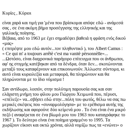
Κυρίες , Κύριοι
είναι χαρά και τιμή για 'μένα που βρίσκομαι απόψε εδώ - ανάμεσά
σας , σε ένα ακόμη βήμα προσέγγισης της ελληνικής και της
γαλλικής ποίησης.
Βέβαια, από το 1963 με έχει σημαδέψει βαθειά η φράση ενός δικού
«μας»
( επιτρέψτε μου εδώ αυτόν...τον πληθυντικό ), του Albert Camus :
« Ce qui m' a toujours arrêtè c'est ma vanitè pèrsonnèlle»...
...Ωστόσο, είναι διαχρονικά παρήγορο επίτευγμα που οι άνθρωποι,
αφ' ης στιγμής κατέβηκαν από τα δένδρα, όταν δεν... σκοτώνονται
μεταξύ τους καταφέρνουν και επικοινωνούν. Άλλωστε σύντομα, κι
αυτό είναι κυριολεξία και μεταφορά, θα πληρώνουν και θα
πληρώνονται με το ίδιο νόμισμα !
Σαν αντίδωρο, λοιπόν, στην πολύτιμη παρουσία σας και σαν
ελάχιστη μνήμη του φίλου μου Γιώργου Χειμωνά που, πέρυσι,
«επέλεξε» να...σβήσει εδώ στην...πόλη του φωτός, θέλω να σας πω
μερικές σκέψεις που «συναρμολόγησα» με το ερέθισμα αυτής της
εκδήλωσης και αφορούνε δύο κείμενά μου . Το ένα είναι ένα μικρό
πεζό ( αναφέρεται σε ένα βίωμά μου του 1963 που καταγράφηκε το
1967 ). Το δεύτερο είναι ένα ποίημα γραμμένο το 1995. Τα
χωρίζουν είκοσι και οκτώ χρόνια, αλλά νομίζω πως τα «ενώνει» ο