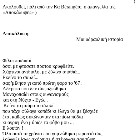
(
Ακολουθεί, πάλι από την Κα Bèrangère, η απαγγελία της
«Αποκάλυψης» )
Αποκάλυψη
Μια υδραυλική ιστορία
Φίλοι παιδικοί
όσοι με φτύσατε προτού κρυφθείτε.
Χάρτινοι αντίπαλοι με ξύλινα σπαθιά...
Εκείνο το σκυλί...
σας 'μίλησα γι αυτό πρώτη φορά το '67 ,
Αδέρφια που δεν σας αξιώθηκα
Μοναχοπαίδι στους αυνανισμούς
και στη Νύχτα - Εγώ...
'Κείνο το μαύρο το σκυλί
που τάχα φύλαγε κοπάδι κι έλεγα θα με ξέσχιζε
έτσι καθώς σηκώνονταν στα πίσω πόδια
κι αγριεμένο μύριζε το φόβο μου ...
Ε λοιπόν !
Όλα αυτά τα χρόνια που γυμνώθηκα μπροστά σας
λούφαξε ίσως σκόρπισε ή στέγνωσε σαν τύψη...