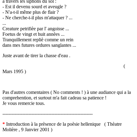
à travers les siphons du sol :
- Est il devenu sourd et aveugle ?
- N'a-t-il même plus de flair ?
- Ne cherche-t-il plus m'attaquer ? ...
...
Creature petrifièe par l' angoisse ...
Foetus de vingt et huit annèes ...
Tranquillement repliè comme un rein
dans mes futures ordures sanglantes ...
Juste avant de tirer la chasse d'eau .
(
Mars 1995 )
Pas d'autres comentaires ( No comments ! ) à une audiance qui a la
comprehention, et surtout m'a fait cadeau sa patience !
Je vous remercie tous.
-----------------------------------------------------------
*
Introduction à la prèsence de la poèsie hellenique ( Thèatre
Molière , 9 Janvier 2001 )