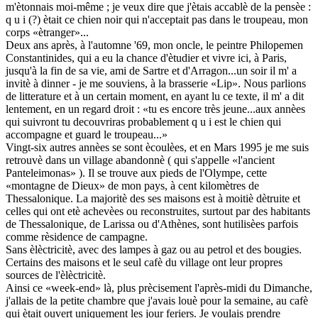
m'ètonnais moi-même ; je veux dire que j'ètais accablè de la pensèe :
q u i (?) ètait ce chien noir qui n'acceptait pas dans le troupeau, mon
corps «ètranger»...
Deux ans après, à l'automne '69, mon oncle, le peintre Philopemen
Constantinides, qui a eu la chance d'ètudier et vivre ici, à Paris,
jusqu'à la fin de sa vie, ami de Sartre et d'Arragon...un soir il m' a
invitè à dinner - je me souviens, à la brasserie «Lip». Nous parlions
de litterature et à un certain moment, en ayant lu ce texte, il m' a dit
lentement, en un regard droit : «tu es encore très jeune...aux annèes
qui suivront tu decouvriras probablement q u i est le chien qui
accompagne et guard le troupeau...»
Vingt-six autres annèes se sont ècoulèes, et en Mars 1995 je me suis
retrouvè dans un village abandonnè ( qui s'appelle «l'ancient
Panteleimonas» ). Il se trouve aux pieds de l'Olympe, cette
«montagne de Dieux» de mon pays, à cent kilomètres de
Thessalonique. La majoritè des ses maisons est à moitiè dètruite et
celles qui ont etè achevèes ou reconstruites, surtout par des habitants
de Thessalonique, de Larissa ou d'Athènes, sont hutilisèes parfois
comme rèsidence de campagne.
Sans èlèctricitè, avec des lampes à gaz ou au petrol et des bougies.
Certains des maisons et le seul cafè du village ont leur propres
sources de l'èlèctricitè.
Ainsi ce «week-end» là, plus prècisement l'après-midi du Dimanche,
j'allais de la petite chambre que j'avais louè pour la semaine, au cafè
qui ètait ouvert uniquement les jour feriers. Je voulais prendre