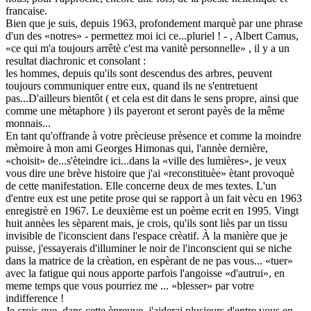
francaise.
Bien que je suis, depuis 1963, profondement marquè par une phrase
d'un des «notres» - permettez moi ici ce...pluriel ! - , Albert Camus,
«ce qui m'a toujours arrêtè c'est ma vanitè personnelle» , il y a un
resultat diachronic et consolant :
les hommes, depuis qu'ils sont descendus des arbres, peuvent
toujours communiquer entre eux, quand ils ne s'entretuent
pas...D'ailleurs bientôt ( et cela est dit dans le sens propre, ainsi que
comme une mètaphore ) ils payeront et seront payès de la même
monnais...
En tant qu'offrande à votre prècieuse prèsence et comme la moindre
mèmoire à mon ami Georges Himonas qui, l'annèe dernière,
«choisit» de...s'èteindre ici...dans la «ville des lumières», je veux
vous dire une brève histoire que j'ai «reconstituèe» ètant provoquè
de cette manifestation. Elle concerne deux de mes textes. L'un
d'entre eux est une petite prose qui se rapport à un fait vècu en 1963
enregistrè en 1967. Le deuxième est un poème ecrit en 1995. Vingt
huit annèes les sèparent mais, je crois, qu'ils sont liès par un tissu
invisible de l'iconscient dans l'espace crèatif. À la manière que je
puisse, j'essayerais d'illuminer le noir de l'inconscient qui se niche
dans la matrice de la crèation, en espèrant de ne pas vous... «tuer»
avec la fatigue qui nous apporte parfois l'angoisse «d'autrui», en
meme temps que vous pourriez me ... «blesser» par votre
indifference !
Je crois que, dans cette èpreuve, j'aiderai plusieurs d'entre vous en