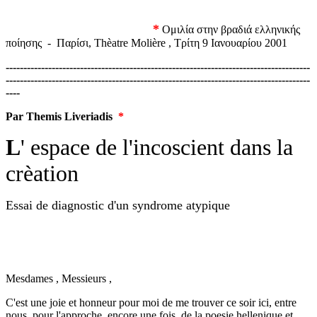
*
Ομιλία στην βραδιά ελληνικής
ποίησης - Παρίσι, Thèatre Molière , Τρίτη 9 Ιανουαρίου 2001
--------------------------------------------------------------------------------------
--------------------------------------------------------------------------------------
----
Par Themis Liveriadis
*
L
' espace de l'incoscient dans la
crèation
Essai de diagnostic d'un syndrome atypique
Mesdames , Messieurs ,
C'est une joie et honneur pour moi de me trouver ce soir ici, entre
nous, pour l'approche, encore une fois, de la poesie hellenique et