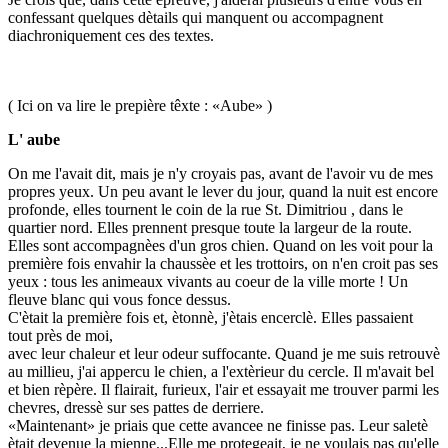
confessant quelques dètails qui manquent ou accompagnent
diachroniquement ces des textes.
( Ici on va lire le prepière têxte : «Aube» )
L' aube
On me l'avait dit, mais je n'y croyais pas, avant de l'avoir vu de mes
propres yeux. Un peu avant le lever du jour, quand la nuit est encore
profonde, elles tournent le coin de la rue St. Dimitriou , dans le
quartier nord. Elles prennent presque toute la largeur de la route.
Elles sont accompagnèes d'un gros chien. Quand on les voit pour la
première fois envahir la chaussèe et les trottoirs, on n'en croit pas ses
yeux : tous les animeaux vivants au coeur de la ville morte ! Un
fleuve blanc qui vous fonce dessus.
C'ètait la première fois et, ètonnè, j'ètais encerclè. Elles passaient
tout près de moi,
avec leur chaleur et leur odeur suffocante. Quand je me suis retrouvè
au millieu, j'ai appercu le chien, a l'extèrieur du cercle. Il m'avait bel
et bien rèpère. Il flairait, furieux, l'air et essayait me trouver parmi les
chevres, dressè sur ses pattes de derriere.
«Maintenant» je priais que cette avancee ne finisse pas. Leur saletè
ètait devenue la mienne...Elle me protegeait, je ne voulais pas qu'elle