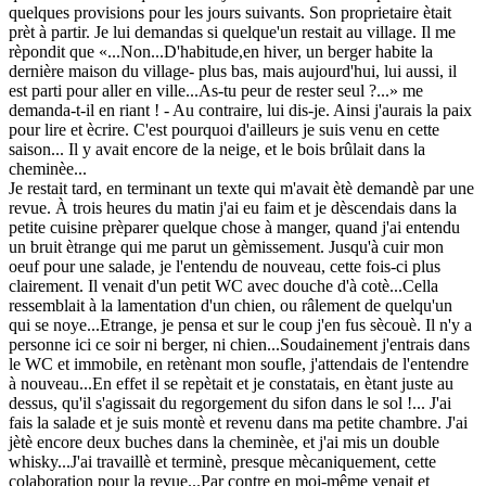
quelques provisions pour les jours suivants. Son proprietaire ètait
prèt à partir. Je lui demandas si quelque'un restait au village. Il me
rèpondit que «...Non...D'habitude,en hiver, un berger habite la
dernière maison du village- plus bas, mais aujourd'hui, lui aussi, il
est parti pour aller en ville...As-tu peur de rester seul ?...» me
demanda-t-il en riant ! - Au contraire, lui dis-je. Ainsi j'aurais la paix
pour lire et ècrire. C'est pourquoi d'ailleurs je suis venu en cette
saison... Il y avait encore de la neige, et le bois brûlait dans la
cheminèe...
Je restait tard, en terminant un texte qui m'avait ètè demandè par une
revue. À trois heures du matin j'ai eu faim et je dèscendais dans la
petite cuisine prèparer quelque chose à manger, quand j'ai entendu
un bruit ètrange qui me parut un gèmissement. Jusqu'à cuir mon
oeuf pour une salade, je l'entendu de nouveau, cette fois-ci plus
clairement. Il venait d'un petit WC avec douche d'à cotè...Cella
ressemblait à la lamentation d'un chien, ou râlement de quelqu'un
qui se noye...Etrange, je pensa et sur le coup j'en fus sècouè. Il n'y a
personne ici ce soir ni berger, ni chien...Soudainement j'entrais dans
le WC et immobile, en retènant mon soufle, j'attendais de l'entendre
à nouveau...En effet il se repètait et je constatais, en ètant juste au
dessus, qu'il s'agissait du regorgement du sifon dans le sol !... J'ai
fais la salade et je suis montè et revenu dans ma petite chambre. J'ai
jètè encore deux buches dans la cheminèe, et j'ai mis un double
whisky...J'ai travaillè et terminè, presque mècaniquement, cette
colaboration pour la revue...Par contre en moi-même venait et