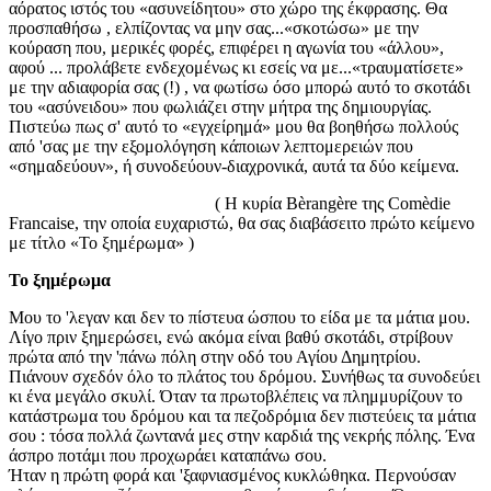
αόρατος ιστός του «ασυνείδητου» στο χώρο της έκφρασης. Θα
προσπαθήσω , ελπίζοντας να μην σας...«σκοτώσω» με την
κούραση που, μερικές φορές, επιφέρει η αγωνία του «άλλου»,
αφού ... προλάβετε ενδεχομένως κι εσείς να με...«τραυματίσετε»
με την αδιαφορία σας (!) , να φωτίσω όσο μπορώ αυτό το σκοτάδι
του «ασύνειδου» που φωλιάζει στην μήτρα της δημιουργίας.
Πιστεύω πως σ' αυτό το «εγχείρημά» μου θα βοηθήσω πολλούς
από 'σας με την εξομολόγηση κάποιων λεπτομερειών που
«σημαδεύουν», ή συνοδεύουν-διαχρονικά, αυτά τα δύο κείμενα.
( Η κυρία Bèrangère της Comèdie
Francaise, την οποία ευχαριστώ, θα σας διαβάσειτο πρώτο κείμενο
με τίτλο «Το ξημέρωμα» )
Το ξημέρωμα
Μου το 'λεγαν και δεν το πίστευα ώσπου το είδα με τα μάτια μου.
Λίγο πριν ξημερώσει, ενώ ακόμα είναι βαθύ σκοτάδι, στρίβουν
πρώτα από την 'πάνω πόλη στην οδό του Αγίου Δημητρίου.
Πιάνουν σχεδόν όλο το πλάτος του δρόμου. Συνήθως τα συνοδεύει
κι ένα μεγάλο σκυλί. Όταν τα πρωτοβλέπεις να πλημμυρίζουν το
κατάστρωμα του δρόμου και τα πεζοδρόμια δεν πιστεύεις τα μάτια
σου : τόσα πολλά ζωντανά μες στην καρδιά της νεκρής πόλης. Ένα
άσπρο ποτάμι που προχωράει καταπάνω σου.
Ήταν η πρώτη φορά και 'ξαφνιασμένος κυκλώθηκα. Περνούσαν