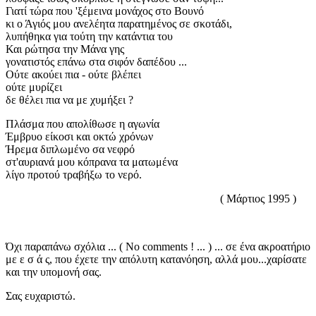
Γιατί τώρα που 'ξέμεινα μονάχος στο Βουνό
κι ο Άγιός μου ανελέητα παρατημένος σε σκοτάδι,
λυπήθηκα για τούτη την κατάντια του
Και ρώτησα την Μάνα γης
γονατιστός επάνω στα σιφόν δαπέδου ...
Ούτε ακούει πια - ούτε βλέπει
ούτε μυρίζει
δε θέλει πια να με χυμήξει ?
Πλάσμα που απολίθωσε η αγωνία
Έμβρυο είκοσι και οκτώ χρόνων
Ήρεμα διπλωμένο σα νεφρό
στ'αυριανά μου κόπρανα τα ματωμένα
λίγο προτού τραβήξω το νερό.
( Μάρτιος 1995 )
Όχι παραπάνω σχόλια ... ( No comments ! ... ) ... σε ένα ακροατήριο
με ε σ ά ς, που έχετε την απόλυτη κατανόηση, αλλά μου...χαρίσατε
και την υπομονή σας.
Σας ευχαριστώ.