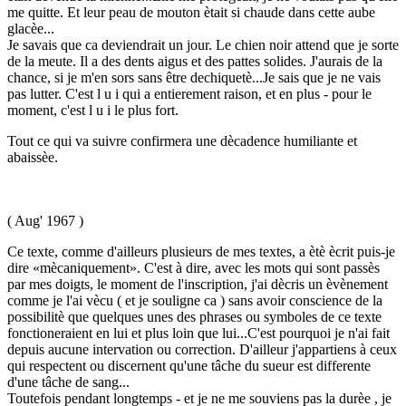
me quitte. Et leur peau de mouton ètait si chaude dans cette aube
glacèe...
Je savais que ca deviendrait un jour. Le chien noir attend que je sorte
de la meute. Il a des dents aigus et des pattes solides. J'aurais de la
chance, si je m'en sors sans être dechiquetè...Je sais que je ne vais
pas lutter. C'est l u i qui a entierement raison, et en plus - pour le
moment, c'est l u i le plus fort.
Tout ce qui va suivre confirmera une dècadence humiliante et
abaissèe.
( Aug' 1967 )
Ce texte, comme d'ailleurs plusieurs de mes textes, a ètè ècrit puis-je
dire «mècaniquement». C'est à dire, avec les mots qui sont passès
par mes doigts, le moment de l'inscription, j'ai dècris un èvènement
comme je l'ai vècu ( et je souligne ca ) sans avoir conscience de la
possibilitè que quelques unes des phrases ou symboles de ce texte
fonctioneraient en lui et plus loin que lui...C'est pourquoi je n'ai fait
depuis aucune intervation ou correction. D'ailleur j'appartiens à ceux
qui respectent ou discernent qu'une tâche du sueur est differente
d'une tâche de sang...
Toutefois pendant longtemps - et je ne me souviens pas la durèe , je