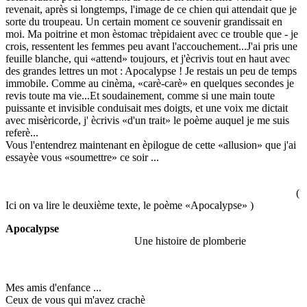
revenait, après si longtemps, l'image de ce chien qui attendait que je
sorte du troupeau. Un certain moment ce souvenir grandissait en
moi. Ma poitrine et mon èstomac trèpidaient avec ce trouble que - je
crois, ressentent les femmes peu avant l'accouchement...J'ai pris une
feuille blanche, qui «attend» toujours, et j'ècrivis tout en haut avec
des grandes lettres un mot : Apocalypse ! Je restais un peu de temps
immobile. Comme au cinèma, «carè-carè» en quelques secondes je
revis toute ma vie...Et soudainement, comme si une main toute
puissante et invisible conduisait mes doigts, et une voix me dictait
avec misèricorde, j' ècrivis «d'un trait» le poème auquel je me suis
referè...
Vous l'entendrez maintenant en èpilogue de cette «allusion» que j'ai
essayèe vous «soumettre» ce soir ...
(
Ici on va lire le deuxième texte, le poème «Apocalypse» )
Apocalypse
Une histoire de plomberie
Mes amis d'enfance ...
Ceux de vous qui m'avez crachè