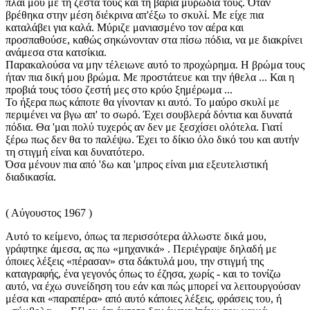
πλάι μου με τη ζέστα τους και τη βαριά μυρωδιά τους. Όταν
βρέθηκα στην μέση διέκρινα απ'έξω το σκυλί. Με είχε πια
καταλάβει για καλά. Μύριζε μανιασμένο τον αέρα και
προσπαθούσε, καθώς σηκώνονταν στα πίσω πόδια, να με διακρίνει
ανάμεσα στα κατσίκια.
Παρακαλούσα να μην τέλειωνε αυτό το προχώρημα. Η βρώμα τους
ήταν πια δική μου βρώμα. Με προστάτευε και την ήθελα ... Και η
προβιά τους τόσο ζεστή μες στο κρύο ξημέρωμα ...
Το ήξερα πως κάποτε θα γίνονταν κι αυτό. Το μαύρο σκυλί με
περιμένει να βγω απ' το σωρό. Έχει σουβλερά δόντια και δυνατά
πόδια. Θα 'μαι πολύ τυχερός αν δεν με ξεσχίσει ολότελα. Γιατί
ξέρω πως δεν θα το παλέψω. Έχει το δίκιο όλο δικό του και αυτήν
τη στιγμή είναι και δυνατότερο.
Όσα μένουν πια από 'δω και 'μπρος είναι μια εξευτελιστική
διαδικασία.
( Αύγουστος 1967 )
Αυτό το κείμενο, όπως τα περισσότερα άλλωστε δικά μου,
γράφτηκε άμεσα, ας πω «μηχανικά» . Περιέγραψε δηλαδή με
όποιες λέξεις «πέρασαν» στα δάκτυλά μου, την στιγμή της
καταγραφής, ένα γεγονός όπως το έζησα, χωρίς - και το τονίζω
αυτό, να έχω συνείδηση του εάν και πώς μπορεί να λειτουργούσαν
μέσα και «παραπέρα» από αυτό κάποιες λέξεις, φράσεις του, ή