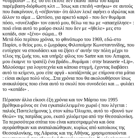
«σύμβολα» ... Εξ' ου ότι έκτοτε δεν έκανα 'πάνω του καμιά
παρέμβαση-διόρθωση κλπ ... Ίσως και επειδή «ανήκω» σε αυτούς
που διακρίνουν, ή «σέβονται» ότι άλλον λεκέ αφήνει ο ιδρώτας και
άλλον το αίμα ... Ωστόσο, για αρκετό καιρό - που δεν θυμάμαι
πόσο, «συνέλαβα» τον εαυτό μου, θέλω να πω με «απασχόλησε» :
ποιό είναι αυτό το μαύρο σκυλί που δεν με «ήθελε» μες στο
κοπάδι, σαν «ξένο» σώμα... Θ
Μετά δύο περίπου χρόνια, το φθινόπωρο του 1969, εδώ-στο
Παρίσι, ο θείος μου, ο ζωγράφος Φιλοποίμην Κωνσταντινίδης, που
ευτύχησε να σπουδάσει και να ζήσει σ' αυτήν την πόλη μέχρι το
τέλος της ζωής του, και υπήρξε φίλος του Sartre και του Arragon,
μου έκαμνε το τραπέζι ένα βράδυ...θυμάμαι : στην brasserie «Lip».
Μιλούσαμε για λογοτεχνία και κάποια στιγμή, έχοντας διαβάσει
αυτό το κείμενο, μου είπε αργά - κοιτάζοντάς με επίμονα στα μάτια
: είσαι ακόμα πολύ νέος...Στα χρόνια που θα ακολουθήσουν ίσως
ανακαλύψεις ποιο είναι αυτό το σκυλί που συνοδεύει και ... φυλάει
το «κοπάδι» .
Πέρασαν άλλα είκοσι έξη χρόνια και τον Μάρτιο του 1995
βρέθηκα-μόνος σε ένα εγκαταλελειμμένο χωριό ( που λέγεται :
παλιός Παντελεήμονας ), στον κάτω Όλυμπο, αυτό το «βουνό των
Θεών» της πατρίδας μου, εκατό χιλιόμετρα από την Θεσσαλονίκη.
Τα περισσότερα σπίτια του είναι κατεστραμμένα και όσα
αγοράσθηκαν και αναπαλαιώθηκαν, κυρίως από κατοίκους της
Θεσσαλονίκης, της Λάρισας και της Αθήνας, χρησιμοποιούνται