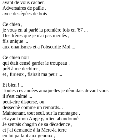
avant de vous cacher.
Adversaires de paille ,
avec des èpèes de bois ...
Ce chien ,
je vous en ai parlè la première fois en '67 ...
Des frères que je n'ai pas meritès ,
fils unique ...
aux onanismes et a l'obscurite Moi ...
Ce chien noir
qui ètait censè garder le troupeau ,
prêt à me dechirer ,
et , furieux , flairait ma peur ...
Et bien !...
Toutes ces annèes auxquelles je dènudais devant vous
il s'est calmè ...
peut-etre dispersè, ou
dessechè comme un remords...
Maintenant, tout seul, sur la montagne ,
et ayant mon Ange gardien abandonnè ...
Je sentais chagrin de sa dècadence ,
et j'ai demandè à la Mere-la terre
en lui parlant aux genoux ,