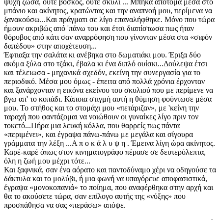
ψυχή ζώσα, ούτε βοσκός, ούτε σκυλί ... Μπήκα απότομα μέσα στο
μπάνιο και ακίνητος, κρατώντας και την αναπνοή μου, περίμενα να
ξανακούσω...Και πράγματι σε λίγο επαναλήφθηκε. Μόνο που τώρα
ήμουν ακριβώς από 'πάνω του και έτσι διαπίστωσα πως ήταν
θόρυβος από κάτι σαν αναρρόφηση που γίνονταν μέσα στα «σιφόν
δαπέδου» στην αποχέτευση...
Έφτιαξα την σαλάτα κι ανέβηκα στο δωματιάκι μου. Έριξα δύο
ακόμα ξύλα στο τζάκι, έβαλα κι ένα διπλό ουίσκι...Δούλεψα έτσι
και τέλειωσα - μηχανικά σχεδόν, εκείνη την συνεργασία για το
περιοδικό. Μέσα μου όμως - έπειτα από πολλά χρόνια έρχονταν
και ξανάρχονταν η εικόνα εκείνου του σκυλιού που με περίμενε να
βγω απ' το κοπάδι. Κάποια στιγμή αυτή η θύμηση φούντωσε μέσα
μου. Το στήθος και το στομάχι μου «πετάριζαν», με 'κείνη την
ταραχή που φαντάζομαι να νοιώθουν οι γυναίκες λίγο πριν τον
τοκετό...Πήρα μια λευκή κόλλα, που θαρρείς πως πάντα
«περιμένει», και έγραψα πάνω-πάνω με μεγάλα και σίγουρα
γράμματα την λέξη ...Α π ο κ ά λ υ ψ η . Έμεινα λίγη ώρα ακίνητος.
Καρέ-καρέ όπως στον κινηματογράφο πέρασε σε δευτερόλεπτα,
όλη η ζωή μου μέχρι τότε...
Και ξαφνικά, σαν ένα αόρατο και παντοδύναμο χέρι να οδηγούσε τα
δάκτυλα και το μολύβι, ή μια φωνή να υπαγόρευε αποφασιστικά,
έγραψα «μονοκοπανιά» το ποίημα, που αναφέρθηκα στην αρχή και
θα το ακούσετε τώρα, σαν επίλογο αυτής της «νύξης» που
προσπάθησα να σας «περάσω» απόψε.