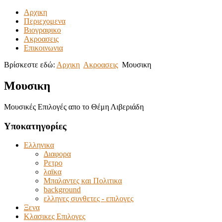
Αρχικη
Περιεχομενα
Βιογραφικο
Ακροασεις
Επικοινωνια
Βρίσκεστε εδώ:
Αρχικη
Ακροασεις
Μουσικη
Μουσικη
Μουσικές Επιλογές απο το Θέμη Λιβεριάδη
Υποκατηγορίες
Ελληνικα
Διαφορα
Ρετρο
λαϊκα
Μπαλαντες και Πολιτικα
background
ελληνες συνθετες - επιλογες
Ξενα
Κλασικες Επιλογες