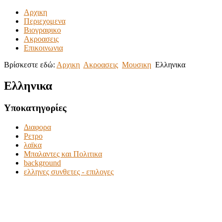
Αρχικη
Περιεχομενα
Βιογραφικο
Ακροασεις
Επικοινωνια
Βρίσκεστε εδώ:
Αρχικη
Ακροασεις
Μουσικη
Ελληνικα
Ελληνικα
Υποκατηγορίες
Διαφορα
Ρετρο
λαϊκα
Μπαλαντες και Πολιτικα
background
ελληνες συνθετες - επιλογες