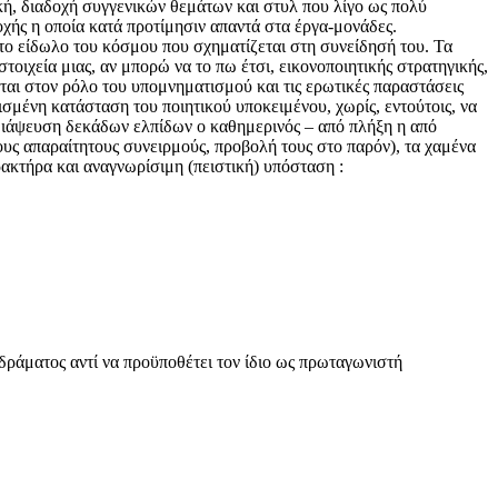
κή, διαδοχή συγγενικών θεμάτων και στυλ που λίγο ως πολύ
χής η οποία κατά προτίμησιν απαντά στα έργα-μονάδες.
ε το είδωλο του κόσμου που σχηματίζεται στη συνείδησή του. Τα
ιχεία μιας, αν μπορώ να το πω έτσι, εικονοποιητικής στρατηγικής,
εται στον ρόλο του υπομνηματισμού και τις ερωτικές παραστάσεις
μένη κατάσταση του ποιητικού υποκειμένου, χωρίς, εντούτοις, να
 διάψευση δεκάδων ελπίδων ο καθημερινός – από πλήξη η από
υς απαραίτητους συνειρμούς, προβολή τους στο παρόν), τα χαμένα
ακτήρα και αναγνωρίσιμη (πειστική) υπόσταση :
 δράματος αντί να προϋποθέτει τον ίδιο ως πρωταγωνιστή