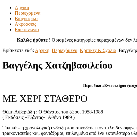
Αρχικη
Περιεχομενα
Βιογραφικο
Ακροασεις
Επικοινωνια
Καλώς ήρθατε !
Ορισμένες κατηγορίες περιεχομένων δεν λε
Βρίσκεστε εδώ:
Αρχικη
Περιεχόμενα
Κριτικες & Σχολια
Βαγγέλης
Βαγγέλης Χατζηβασιλείου
Περιοδικό «Εντευκτήριο (τεύχος 12 -
ΜΕ ΧΕΡΙ ΣΤΑΘΕΡΟ
Θέμη Λιβεριάδη : Ο Θάνατος του ζώου, 1958-1988
( Εκδόσεις «Εξάντας»- Αθήνα 1989 )
Τυπικά – η χρονολογική ένδειξη που συνοδεύει τον τίτλο δεν αφήνει
τριακονταετίας και, φαντάζομαι, επιλεγμένα από ένα εκτενέστερο υ