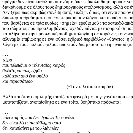
πράγμα δεν είναι καθόλου αυτονόητο όπως εύκολα θα μπορούσε να υ
διακρίνουμε σε όλους τους δημιουργικούς απολογισμούς, αλλά σε έ
Δεν ξέρω πως ακριβώς συνέβη αυτό, εικάζω, όμως, ότι είναι προϊόν
διάσπαρτα θραύσματα του εσωτερικού μονολόγου και η από σκοπού π
που βασίζεται σε τρία κυρίως «σημεία» ερεθισμού : τα αστικά-λαϊκ
του σώματος που προσλαμβάνουν, σχεδόν πάντα, μεταφορική σημασία
καταλήγουν στην προσωπική αισθηματολογία η σε κορώνες κοινωνικ
αδυναμία επιβίωσης σε ένα φύσει εχθρικό περιβάλλον –θάνατος, η 
λόγια με τους παλιούς φίλους αποκτούν δια μέσου του ειρωνικού (
. . .
τώρα
που τελειώνει ο τελευταίος καιρός
σκέπτομαι πως έζησα
καλύτερα από ένα σκύλο
και περισσότερο
(«Τον τελευταίο καιρό»)
Αλλά και όταν ο ομιλητής ταυτίζεται φανερά με τα γεγονότα που περ
μετατοπίζεται ανεπαίσθητα σε ένα τρίτο, βοηθητικό πρόσωπο :
. . .
πάει καιρός που δεν ιδρώνει τη φανέλα
δεν είναι λέει πρωτάθλημα αυτό
δεν κατεβαίνει με του λιάνηδες