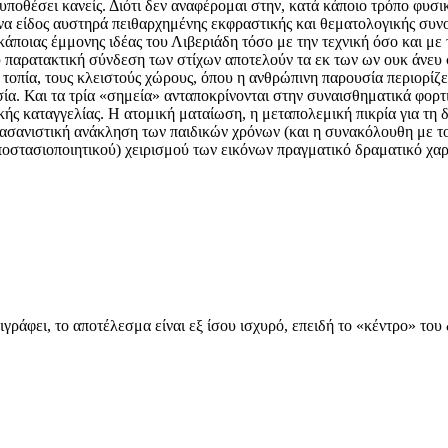
ποθέσει κανείς. Διότι δεν αναφέρομαι στην, κατά κάποιο τρόπο φυσι
να είδος αυστηρά πειθαρχημένης εκφραστικής και θεματολογικής συνο
 κάποιας έμμονης ιδέας του Λιβεριάδη τόσο με την τεχνική όσο και μ
αρατακτική σύνδεση των στίχων αποτελούν τα εκ των ων ουκ άνευ στο
ά τοπία, τους κλειστούς χώρους, όπου η ανθρώπινη παρουσία περιορίζ
. Και τα τρία «σημεία» ανταποκρίνονται στην συναισθηματικά φορτισ
ής καταγγελίας. Η ατομική ματαίωση, η μεταπολεμική πικρία για τη
βασανιστική ανάκληση των παιδικών χρόνων (και η συνακόλουθη με το
αποστασιοποιητικού) χειρισμού των εικόνων πραγματικό δραματικό χαρ
ιγράφει, το αποτέλεσμα είναι εξ ίσου ισχυρό, επειδή το «κέντρο» του