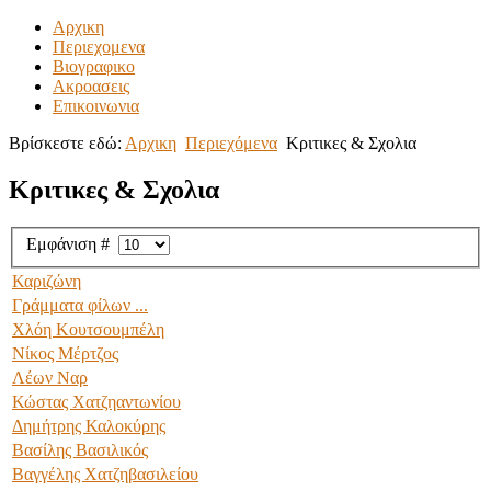
Αρχικη
Περιεχομενα
Βιογραφικο
Ακροασεις
Επικοινωνια
Βρίσκεστε εδώ:
Αρχικη
Περιεχόμενα
Κριτικες & Σχολια
Κριτικες & Σχολια
Εμφάνιση #
Καριζώνη
Γράμματα φίλων ...
Χλόη Κουτσουμπέλη
Νίκος Μέρτζος
Λέων Ναρ
Κώστας Χατζηαντωνίου
Δημήτρης Καλοκύρης
Βασίλης Βασιλικός
Βαγγέλης Χατζηβασιλείου