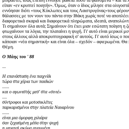
μοιραστεί, ίσως επειδή εννόησε βαθειά πόσο τα φαινόμενα – και τα
είπαν «εν κρυπτεί ποιητήν». Όμως, όταν ο ίδιος μίλησε στα ολιγοσ
εννόησαν διότι «τους Κύκλωπες και τους Λαιστρυγόνας»τους φέρουν 
θάλασσες με τον νουν του πάντα στην Ιθάκη χωρίς ποτέ να αποπλέε
διαφορετικά σκαριά και διαφορετικά πληρώματα, ιδεατά, αναπολώντα
Τι σημαίνουν όλα αυτά; Σημαίνουν ότι έxει μιαν εσώτατη ποίηση η ζ
φτωχαίνουν τα λόγια, την πλαταίνει η ψυχή. Γι' αυτό είναι μερικοί 
στους άλλους αλλά αποκρυπτογραφική σ' αυτούς. Γι' αυτό ίσως ο ποι
κάποιαν «νέα σημαντική» και είναι όλα – σχεδόν – αφιερωμένα. Θα π
Θέμη.
Ο Μάης του ' 88
...
Η επανάσταση ένα παιχνίδι
τώρα στα χέρια των παιδιών
......
και ο αγωνιστής μεσ' στα «σινιέ»
....
σύντροφοι και μοτοσικλέτες
παρκαρισμένοι στην πλατεία Ναυαρίνου
......
είναι μια όμορφη χιλιάρα
σαν ξεχασμένη μέσα στην ψυχή
η μηχανή ακόμα αναμμένη