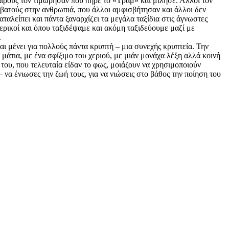
καιρούς τον τιμώρησαν που πήρε το «Τραμ» και μίλησε. Άλλοι τον
 βατούς στην ανθρωπιά, που άλλοι αμφισβήτησαν και άλλοι δεν
αλείπει και πάντα ξαναρχίζει τα μεγάλα ταξίδια στις άγνωστες
ρικοί και όπου ταξιδέψαμε και ακόμη ταξιδεύουμε μαζί με
.
αι μένει για πολλούς πάντα κρυπτή – μια συνεχής κρυπτεία. Την
α μάτια, με ένα σφίξιμο του χεριού, με μιάν μονάχα λέξη αλλά κοινή
 του, που τελευταία είδαν το φως, μοιάζουν να χρησιμοποιούν
 να ένιωσες την ζωή τους, για να νιώσεις στο βάθος την ποίηση του