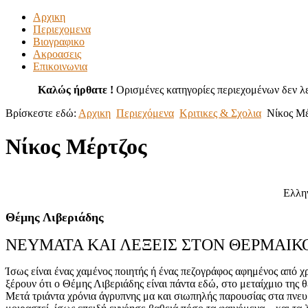
Αρχικη
Περιεχομενα
Βιογραφικο
Ακροασεις
Επικοινωνια
Καλώς ήρθατε !
Ορισμένες κατηγορίες περιεχομένων δεν λε
Βρίσκεστε εδώ:
Αρχικη
Περιεχόμενα
Κριτικες & Σχολια
Νίκος Μέ
Νίκος Μέρτζος
Ελληνικός Βορράς - Κυριακή
Θέμης Λιβεριάδης
ΝΕΥΜΑΤΑ ΚΑΙ ΛΕΞΕΙΣ ΣΤΟΝ ΘΕΡΜΑΙΚ
Ίσως είναι ένας χαμένος ποιητής ή ένας πεζογράφος αφημένος από 
ξέρουν ότι ο Θέμης Λιβεριάδης είναι πάντα εδώ, στο μεταίχμιο της 
Μετά τριάντα χρόνια άγρυπνης μα και σιωπηλής παρουσίας στα πνευμ