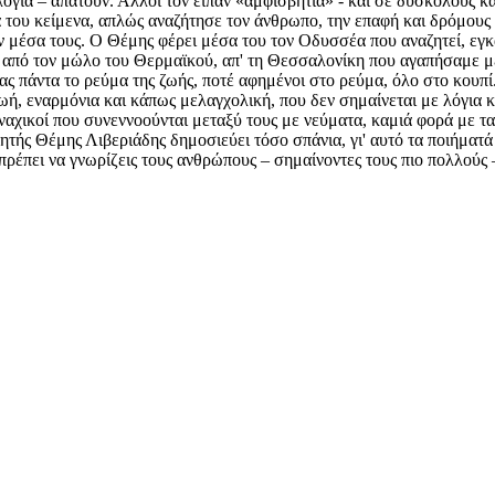
 λόγια – απατούν. Άλλοι τον είπαν «αμφισβητία» - και σε δύσκολους 
τά του κείμενα, απλώς αναζήτησε τον άνθρωπο, την επαφή και δρόμους
μέσα τους. Ο Θέμης φέρει μέσα του τον Οδυσσέα που αναζητεί, εγκατ
ι από τον μώλο του Θερμαϊκού, απ' τη Θεσσαλονίκη που αγαπήσαμε με
ς πάντα το ρεύμα της ζωής, ποτέ αφημένοι στο ρεύμα, όλο στο κουπί
ωή, εναρμόνια και κάπως μελαγχολική, που δεν σημαίνεται με λόγια κ
μοναχικοί που συνεννοούνται μεταξύ τους με νεύματα, καμιά φορά με τ
ητής Θέμης Λιβεριάδης δημοσιεύει τόσο σπάνια, γι' αυτό τα ποιήματά
ρέπει να γνωρίζεις τους ανθρώπους – σημαίνοντες τους πιο πολλούς –