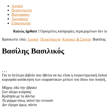
Αρχικη
Περιεχομενα
Βιογραφικο
Ακροασεις
Επικοινωνια
Καλώς ήρθατε !
Ορισμένες κατηγορίες περιεχομένων δεν λε
Βρίσκεστε εδώ:
Αρχικη
Περιεχόμενα
Κριτικες & Σχολια
Βασίλης 
Βασίλης Βασιλικός
( Εφημερίδα ΤΑ ΝΕΑ -
. . .
Για το δεύτερο βιβλίο που ήθελα να πω είναι η συγκεντρωτική έκδ
κορυφαία κατάκτηση των εκφραστικών μέσων του ίδιου του ποιητή, μ
Μέχρις εδώ την έβγαλα
Σαν άλογο κούρσας
Κράτησα με τα δόντια
Τη φόρμα όπως αυτοί την εννοούν
Δεν έτρεχα όμως πάντα