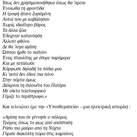
Ίσως δεν χρησιμοποιήθηκα όπως θα 'πρεπε
Ένοιωθα τη φροντίδα
Η τροφή ήτανε ζυγισμένη
Αυτοί που με καβάλησαν
Χωρίς ιδιαίτερο βάρος
Τα άλλα ζώα
Έδειχναν κατανόηση
Άλλοτε φθόνο
Δε θα 'λεγα αγάπη
Ώσπου ήρθε το παϊτόνι
Ένας σταυλίτης με έσυρε παράμερα
Και με πετάλωσε
Κάρφωσε δηλαδή τα πόδια μου
Κι 'αυτό δεν έδινε πια πόνο
Στην πόρτα όμως
Διέκρινα τη σιλουέτα του Πατέρα
Με οίκτο τελετουργικό
Γέμιζε το περίστροφο.»
Και τελειώνει (με την «Υπνοθεραπεία» - μια ηλεκτρική ιστορία) :
«Αγάπη που σε γέννησε ο πόλεμος
Τρέμεις όπως το φως από απόσταση
Ράσο πιο μαύρο από τη Νύχτα
Γύρισε διακόπτη τώρα στις καμπάνες