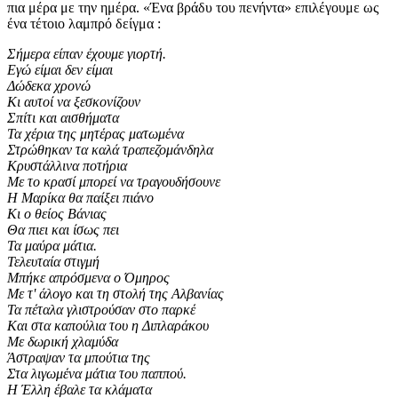
πια μέρα με την ημέρα. «Ένα βράδυ του πενήντα» επιλέγουμε ως
ένα τέτοιο λαμπρό δείγμα :
Σήμερα είπαν έχουμε γιορτή.
Εγώ είμαι δεν είμαι
Δώδεκα χρονώ
Κι αυτοί να ξεσκονίζουν
Σπίτι και αισθήματα
Τα χέρια της μητέρας ματωμένα
Στρώθηκαν τα καλά τραπεζομάνδηλα
Κρυστάλλινα ποτήρια
Με το κρασί μπορεί να τραγουδήσουνε
Η Μαρίκα θα παίξει πιάνο
Κι ο θείος Βάνιας
Θα πιει και ίσως πει
Τα μαύρα μάτια.
Τελευταία στιγμή
Μπήκε απρόσμενα ο Όμηρος
Με τ' άλογο και τη στολή της Αλβανίας
Τα πέταλα γλιστρούσαν στο παρκέ
Και στα καπούλια του η Διπλαράκου
Με δωρική χλαμύδα
Άστραψαν τα μπούτια της
Στα λιγωμένα μάτια του παππού.
Η Έλλη έβαλε τα κλάματα