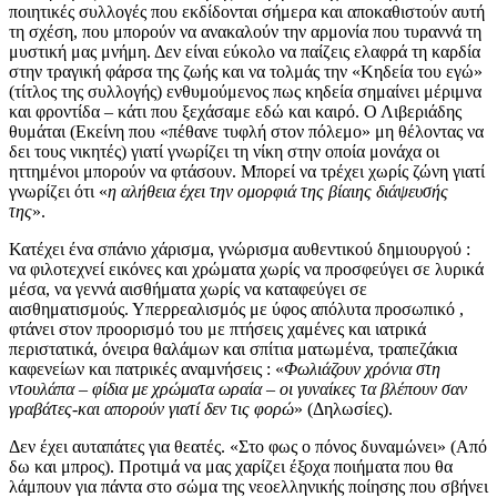
ποιητικές συλλογές που εκδίδονται σήμερα και αποκαθιστούν αυτή
τη σχέση, που μπορούν να ανακαλούν την αρμονία που τυραννά τη
μυστική μας μνήμη. Δεν είναι εύκολο να παίζεις ελαφρά τη καρδία
στην τραγική φάρσα της ζωής και να τολμάς την «Κηδεία του εγώ»
(τίτλος της συλλογής) ενθυμούμενος πως κηδεία σημαίνει μέριμνα
και φροντίδα – κάτι που ξεχάσαμε εδώ και καιρό. Ο Λιβεριάδης
θυμάται (Εκείνη που «πέθανε τυφλή στον πόλεμο» μη θέλοντας να
δει τους νικητές) γιατί γνωρίζει τη νίκη στην οποία μονάχα οι
ηττημένοι μπορούν να φτάσουν. Μπορεί να τρέχει χωρίς ζώνη γιατί
γνωρίζει ότι «
η αλήθεια έχει την ομορφιά της βίαιης διάψευσής
της
».
Κατέχει ένα σπάνιο χάρισμα, γνώρισμα αυθεντικού δημιουργού :
να φιλοτεχνεί εικόνες και χρώματα χωρίς να προσφεύγει σε λυρικά
μέσα, να γεννά αισθήματα χωρίς να καταφεύγει σε
αισθηματισμούς. Υπερρεαλισμός με ύφος απόλυτα προσωπικό ,
φτάνει στον προορισμό του με πτήσεις χαμένες και ιατρικά
περιστατικά, όνειρα θαλάμων και σπίτια ματωμένα, τραπεζάκια
καφενείων και πατρικές αναμνήσεις : «
Φωλιάζουν χρόνια στη
ντουλάπα – φίδια με χρώματα ωραία – οι γυναίκες τα βλέπουν σαν
γραβάτες-και απορούν γιατί δεν τις φορώ
» (Δηλωσίες).
Δεν έχει αυταπάτες για θεατές. «Στο φως ο πόνος δυναμώνει» (Από
δω και μπρος). Προτιμά να μας χαρίζει έξοχα ποιήματα που θα
λάμπουν για πάντα στο σώμα της νεοελληνικής ποίησης που σβήνει